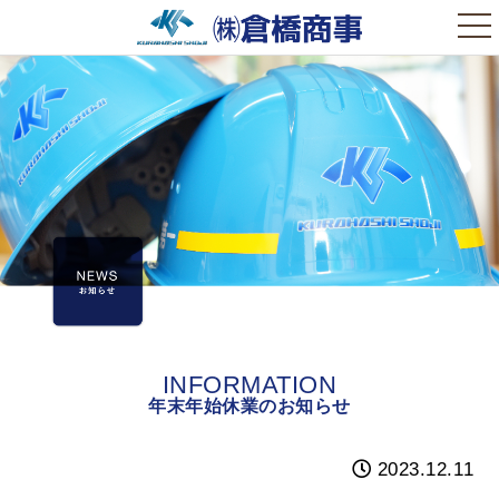
t
o
g
g
l
e
n
a
v
i
g
a
t
i
o
n
INFORMATION
年末年始休業のお知らせ
2023.12.11