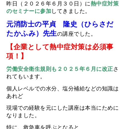
昨日（２０２６年６月３０日）に
熱中症対策
のセミナーに参加
してきました。
元消防士の平貞 隆史（ひらさだ
たかふみ）先生
の講座
で
した。
【企業として熱中症対策は必須事
項！】
労働安全衛生規則も２０２５年６月に改正
さ
れてもいます。
個人レベルでの水分、塩分補給などの知識は
あれど
現場での経験を元にした講座は本当にために
なりました。
特に、救急車を呼ぶとなると