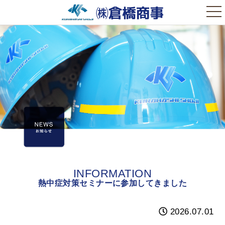
t
o
g
g
l
e
n
a
v
i
g
a
t
i
o
n
INFORMATION
熱中症対策セミナーに参加してきました
2026.07.01